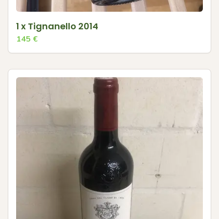
1 x Tignanello 2014
145
€