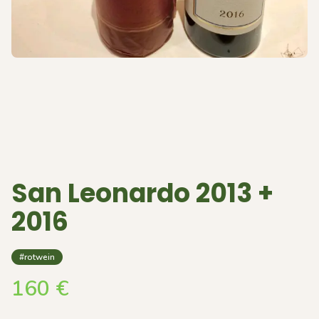
San Leonardo 2013 +
2016
#rotwein
160
€