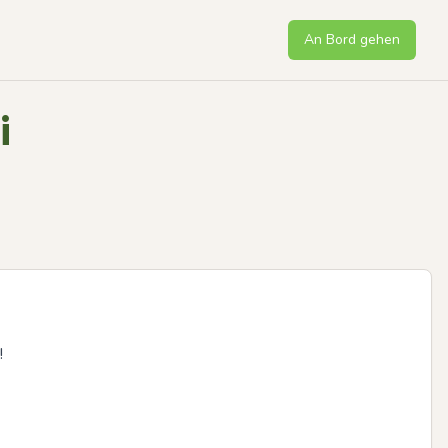
An Bord gehen
i

