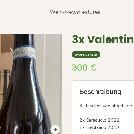
Wein-News
Features
3x Valentin
#weinpakete
300
€
Beschreibung
3 Flaschen wie abgebildet!
2x Cerasuolo 2022

1x Trebbiano 2019

Next slide