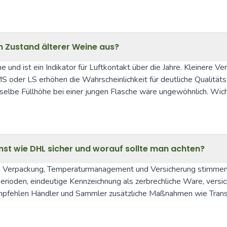
en Zustand älterer Weine aus?
nd ist ein Indikator für Luftkontakt über die Jahre. Kleinere Verl
MS oder LS erhöhen die Wahrscheinlichkeit für deutliche Qualität
eselbe Füllhöhe bei einer jungen Flasche wäre ungewöhnlich. Wicht
nst wie DHL sicher und worauf sollte man achten?
enn Verpackung, Temperaturmanagement und Versicherung stimmen. 
rioden, eindeutige Kennzeichnung als zerbrechliche Ware, versich
pfehlen Händler und Sammler zusätzliche Maßnahmen wie Transpo