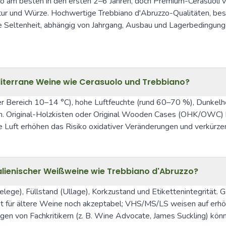
lo am besten in den ersten 2–6 Jahren, doch Premium-Cerasuoli 
uktur und Würze. Hochwertige Trebbiano d'Abruzzo-Qualitäten, bes
ne Seltenheit, abhängig von Jahrgang, Ausbau und Lagerbedingung
iterrane Weine wie Cerasuolo und Trebbiano?
ler Bereich 10–14 °C), hohe Luftfeuchte (rund 60–70 %), Dunkelhe
. Original-Holzkisten oder Original Wooden Cases (OHK/OWC) bie
 Luft erhöhen das Risiko oxidativer Veränderungen und verkürzen
alienischer Weißweine wie Trebbiano d'Abruzzo?
ege), Füllstand (Ullage), Korkzustand und Etikettenintegrität. Gä
ist für ältere Weine noch akzeptabel; VHS/MS/LS weisen auf erhöht
n von Fachkritikern (z. B. Wine Advocate, James Suckling) können