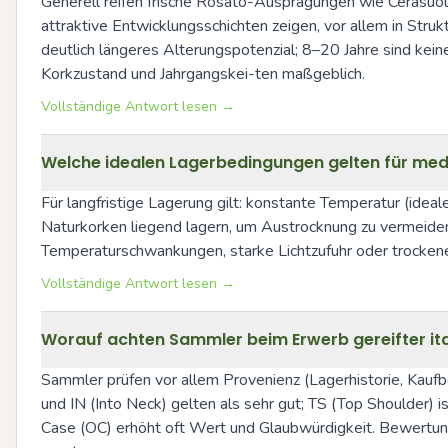
Generell reifen frische Rosato-Ausprägungen wie Cerasuo
attraktive Entwicklungsschichten zeigen, vor allem in Str
deutlich längeres Alterungspotenzial; 8–20 Jahre sind kei
Korkzustand und Jahrgangskei-ten maßgeblich.
Vollständige Antwort lesen →
Welche idealen Lagerbedingungen gelten für med
Für langfristige Lagerung gilt: konstante Temperatur (idea
Naturkorken liegend lagern, um Austrocknung zu vermeiden
Temperaturschwankungen, starke Lichtzufuhr oder trockene
Vollständige Antwort lesen →
Worauf achten Sammler beim Erwerb gereifter it
Sammler prüfen vor allem Provenienz (Lagerhistorie, Kaufbel
und IN (Into Neck) gelten als sehr gut; TS (Top Shoulder) 
Case (OC) erhöht oft Wert und Glaubwürdigkeit. Bewertunge