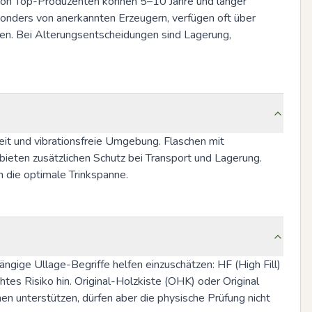
von Top-Produzenten können 5–10 Jahre und länger 
onders von anerkannten Erzeugern, verfügen oft über 
en. Bei Alterungsentscheidungen sind Lagerung, 
it und vibrationsfreie Umgebung. Flaschen mit 
ten zusätzlichen Schutz bei Transport und Lagerung. 
 die optimale Trinkspanne.
ngige Ullage-Begriffe helfen einzuschätzen: HF (High Fill) 
es Risiko hin. Original-Holzkiste (OHK) oder Original 
 unterstützen, dürfen aber die physische Prüfung nicht 