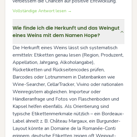
verbessern die Chancen auf positive Entwicklung.
Vollständige Antwort lesen →
Wie finde ich die Herkunft und das Weingut
eines Weins mit dem Namen Hope?
Die Herkunft eines Weins lässt sich systematisch 
ermitteln: Etiketten genau lesen (Region, Produzent, 
Appellation, Jahrgang, Alkoholangabe), 
Rücketiketten und Rückseitencodes prüfen, 
Barcodes oder Lotnummern in Datenbanken wie 
Wine-Searcher, CellarTracker, Vivino oder nationalen 
Weinregistern abgleichen. Importeur oder 
Händleranfrage und Fotos von Flaschenboden und 
Kapsel helfen ebenfalls. Als Orientierung sind 
typische Etikettenmerkmale nützlich – ein Bordeaux-
Label ähnelt z. B. Château Margaux, ein Burgunder-
Layout könnte an Domaine de la Romanée-Conti 
erinnern, deutsche Etiketten zeigen oft Weingut-