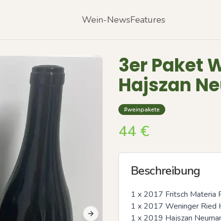
Wein-News
Features
3er Paket W
Hajszan N
#weinpakete
44
€
Beschreibung
1 x 2017 Fritsch Materia P
1 x 2017 Weninger Ried H
1 x 2019 Hajszan Neumann
Next slide