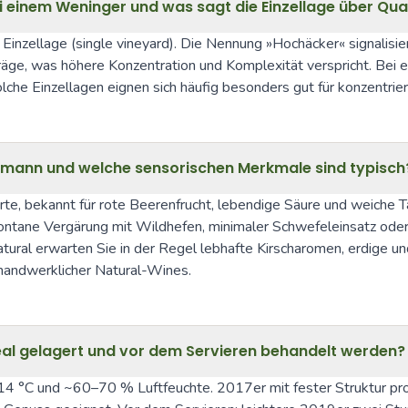
 einem Weninger und was sagt die Einzellage über Qual
 Einzellage (single vineyard). Die Nennung »Hochäcker« signalisier
räge, was höhere Konzentration und Komplexität verspricht. Bei 
 solche Einzellagen eignen sich häufig besonders gut für konzentr
umann und welche sensorischen Merkmale sind typisch
orte, bekannt für rote Beerenfrucht, lebendige Säure und weiche T
spontane Vergärung mit Wildhefen, minimaler Schwefeleinsatz oder Ve
ural erwarten Sie in der Regel lebhafte Kirscharomen, erdige und
handwerklicher Natural-Wines.
ideal gelagert und vor dem Servieren behandelt werden?
–14 °C und ~60–70 % Luftfeuchte. 2017er mit fester Struktur prof