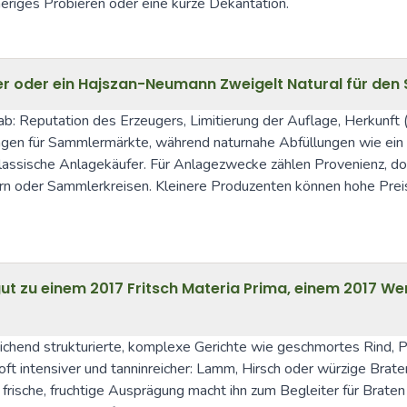
heriges Probieren oder eine kurze Dekantation.
er oder ein Hajszan-Neumann Zweigelt Natural für den
: Reputation des Erzeugers, Limitierung der Auflage, Herkunft (E
gen für Sammlermärkte, während naturnahe Abfüllungen wie ein H
klassische Anlagekäufer. Für Anlagezwecke zählen Provenienz, dok
oder Sammlerkreisen. Kleinere Produzenten können hohe Preissprü
 zu einem 2017 Fritsch Materia Prima, einem 2017 We
nd strukturierte, komplexe Gerichte wie geschmortes Rind, Pilzr
t intensiver und tanninreicher: Lamm, Hirsch oder würzige Brate
sche, fruchtige Ausprägung macht ihn zum Begleiter für Braten 