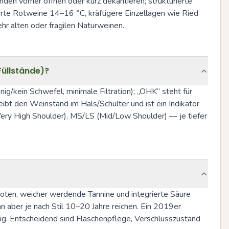
den vorher öffnen oder kurz dekantieren; strukturierte 
rte Rotweine 14–16 °C, kräftigere Einzellagen wie Ried 
 alten oder fragilen Naturweinen.
Füllstände)?
g/kein Schwefel, minimale Filtration); „OHK“ steht für 
bt den Weinstand im Hals/Schulter und ist ein Indikator 
(Very High Shoulder), MS/LS (Mid/Low Shoulder) — je tiefer 
noten, weicher werdende Tannine und integrierte Säure 
n aber je nach Stil 10–20 Jahre reichen. Ein 2019er 
istig. Entscheidend sind Flaschenpflege, Verschlusszustand 