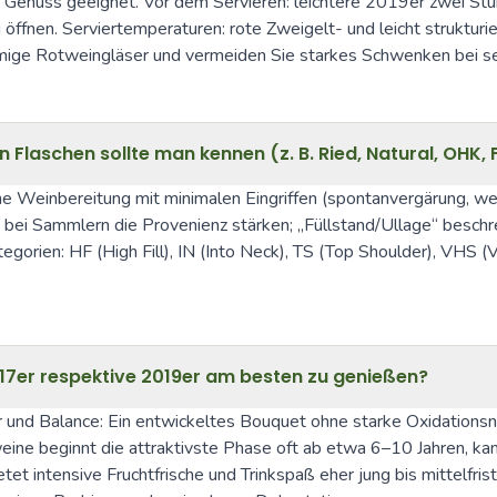
gen Genuss geeignet. Vor dem Servieren: leichtere 2019er zwei Stun
fnen. Serviertemperaturen: rote Zweigelt- und leicht strukturie
ge Rotweingläser und vermeiden Sie starkes Schwenken bei sehr
laschen sollte man kennen (z. B. Ried, Natural, OHK, 
he Weinbereitung mit minimalen Eingriffen (spontanvergärung, weni
ei Sammlern die Provenienz stärken; „Füllstand/Ullage“ beschrei
tegorien: HF (High Fill), IN (Into Neck), TS (Top Shoulder), VHS 
017er respektive 2019er am besten zu genießen?
ur und Balance: Ein entwickeltes Bouquet ohne starke Oxidations
weine beginnt die attraktivste Phase oft ab etwa 6–10 Jahren, kan
ietet intensive Fruchtfrische und Trinkspaß eher jung bis mittelfr