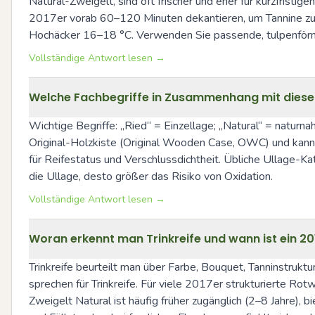
Natural-Zweigelt, sind oft frischer und eher für kurzfristi
2017er vorab 60–120 Minuten dekantieren, um Tannine zu öf
Hochäcker 16–18 °C. Verwenden Sie passende, tulpenförmi
Vollständige Antwort lesen →
Welche Fachbegriffe in Zusammenhang mit diesen F
Wichtige Begriffe: „Ried“ = Einzellage; „Natural“ = naturna
Original-Holzkiste (Original Wooden Case, OWC) und kann b
für Reifestatus und Verschlussdichtheit. Übliche Ullage-Ka
die Ullage, desto größer das Risiko von Oxidation.
Vollständige Antwort lesen →
Woran erkennt man Trinkreife und wann ist ein 2
Trinkreife beurteilt man über Farbe, Bouquet, Tanninstrukt
sprechen für Trinkreife. Für viele 2017er strukturierte Rot
Zweigelt Natural ist häufig früher zugänglich (2–8 Jahre), b