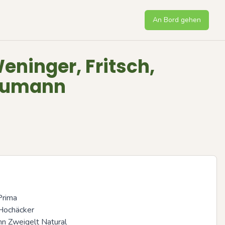
An Bord gehen
eninger, Fritsch,
eumann
rima 

ochäcker

 Zweigelt Natural
