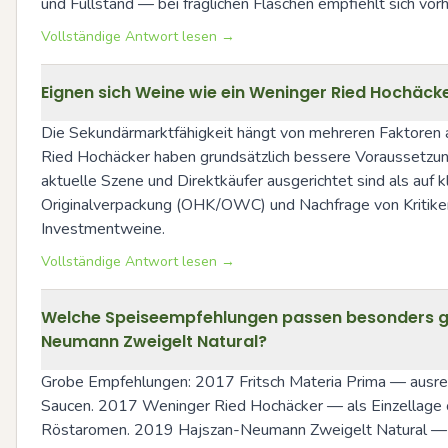
und Füllstand — bei fraglichen Flaschen empfiehlt sich vor
Vollständige Antwort lesen →
Eignen sich Weine wie ein Weninger Ried Hochäck
Die Sekundärmarktfähigkeit hängt von mehreren Faktoren ab
Ried Hochäcker haben grundsätzlich bessere Voraussetzun
aktuelle Szene und Direktkäufer ausgerichtet sind als auf 
Originalverpackung (OHK/OWC) und Nachfrage von Kritikern 
Investmentweine.
Vollständige Antwort lesen →
Welche Speiseempfehlungen passen besonders gut
Neumann Zweigelt Natural?
Grobe Empfehlungen: 2017 Fritsch Materia Prima — ausreiche
Saucen. 2017 Weninger Ried Hochäcker — als Einzellage of
Röstaromen. 2019 Hajszan-Neumann Zweigelt Natural — fri