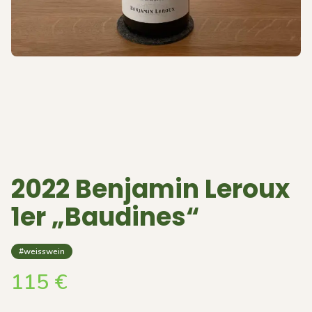
2022 Benjamin Leroux
1er „Baudines“
#weisswein
115
€