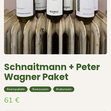
Schnaitmann + Peter
Wagner Paket
#weinpakete
#weisswein
#naturwein
61
€