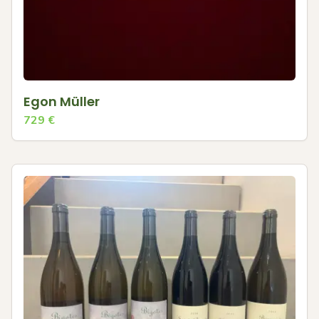
Egon Müller
729
€