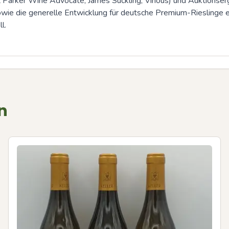
rt Parker Wine Advocate, James Suckling, Vinous) und Auktionser
wie die generelle Entwicklung für deutsche Premium-Rieslinge ei
l.
n