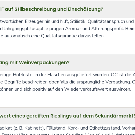
el" auf Stilbeschreibung und Einschätzung?
tlichen Erzeuger hin und hilft, Stilistik, Qualitätsanspruch und 
d Jahrgangsphilosophie prägen Aroma- und Alterungsprofil. Beim 
automatisch eine Qualitätsgarantie darzustellen.
ng mit Weinverpackungen?
itige Holzkiste, in der Flaschen ausgeliefert wurden. OC ist die
 Begriffe beschreiben ebenfalls die ursprüngliche Verpackung. Or
können und sich positiv auf den Wiederverkaufswert auswirken.
ert eines gereiften Rieslings auf dem Sekundärmarkt
ädikat (z. B. Kabinett), Füllstand, Kork- und Etikettzustand, Vo