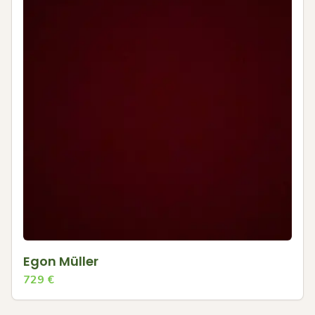
Egon Müller
729
€