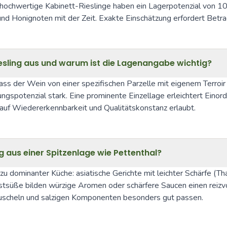
e hochwertige Kabinett-Rieslinge haben ein Lagerpotenzial von 10
 Honignoten mit der Zeit. Exakte Einschätzung erfordert Betrac
Riesling aus und warum ist die Lagenangabe wichtig?
dass der Wein von einer spezifischen Parzelle mit eigenem Terroir
otenzial stark. Eine prominente Einzellage erleichtert Einordnung n
e auf Wiedererkennbarkeit und Qualitätskonstanz erlaubt.
 aus einer Spitzenlage wie Pettenthal?
zu dominanter Küche: asiatische Gerichte mit leichter Schärfe (Thai
tsüße bilden würzige Aromen oder schärfere Saucen einen reizvoll
 Muscheln und salzigen Komponenten besonders gut passen.