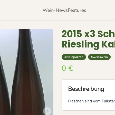
Wein-News
Features
2015 x3 Sch
Riesling Ka
#weinpakete
#weisswein
0
€
Beschreibung
Flaschen sind vom Füllsta
Next slide