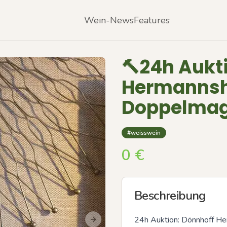
Wein-News
Features
🔨24h Aukt
Hermannsh
Doppelma
#weisswein
0
€
Beschreibung
24h Auktion: Dönnhoff 
Next slide