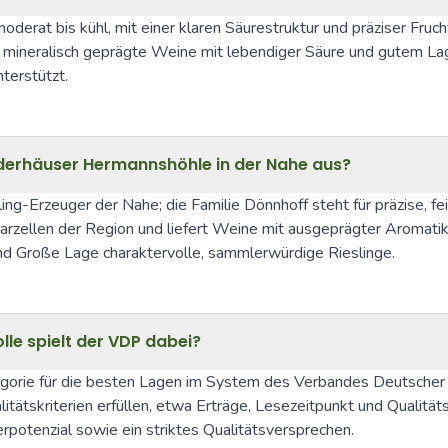
erat bis kühl, mit einer klaren Säurestruktur und präziser Fruchtf
 mineralisch geprägte Weine mit lebendiger Säure und gutem La
terstützt.
derhäuser Hermannshöhle in der Nahe aus?
g-Erzeuger der Nahe; die Familie Dönnhoff steht für präzise, fein
ellen der Region und liefert Weine mit ausgeprägter Aromatik, k
Große Lage charaktervolle, sammlerwürdige Rieslinge.
lle spielt der VDP dabei?
tegorie für die besten Lagen im System des Verbandes Deutsch
tätskriterien erfüllen, etwa Erträge, Lesezeitpunkt und Qualität
rpotenzial sowie ein striktes Qualitätsversprechen.