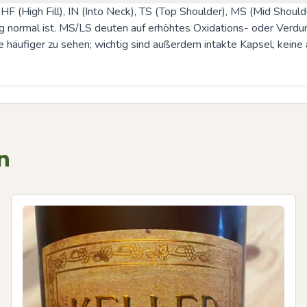
 (High Fill), IN (Into Neck), TS (Top Shoulder), MS (Mid Shoulde
ng normal ist. MS/LS deuten auf erhöhtes Oxidations- oder Verduns
äufiger zu sehen; wichtig sind außerdem intakte Kapsel, keine a
n