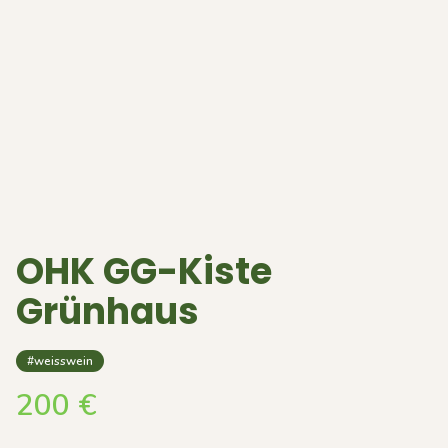
OHK GG-Kiste
Grünhaus
#weisswein
200
€