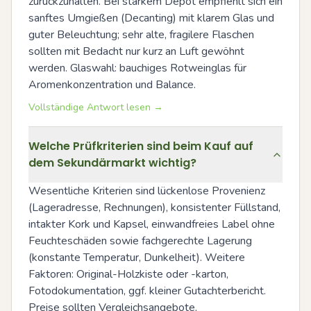
zurückzuhalten. Bei starkem Depot empfiehlt sich ein 
sanftes Umgießen (Decanting) mit klarem Glas und 
guter Beleuchtung; sehr alte, fragilere Flaschen 
sollten mit Bedacht nur kurz an Luft gewöhnt 
werden. Glaswahl: bauchiges Rotweinglas für 
Aromenkonzentration und Balance.
Vollständige Antwort lesen →
Welche Prüfkriterien sind beim Kauf auf
dem Sekundärmarkt wichtig?
Wesentliche Kriterien sind lückenlose Provenienz 
(Lageradresse, Rechnungen), konsistenter Füllstand, 
intakter Kork und Kapsel, einwandfreies Label ohne 
Feuchteschäden sowie fachgerechte Lagerung 
(konstante Temperatur, Dunkelheit). Weitere 
Faktoren: Original-Holzkiste oder -karton, 
Fotodokumentation, ggf. kleiner Gutachterbericht. 
Preise sollten Vergleichsangebote, 