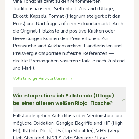
Viña Tondonia zählt zu den renommierten 
Traditionshäusern), Seltenheit, Zustand (Ullage, 
Etikett, Kapsel), Format (Magnum steigert oft den 
Preis) und Nachfrage auf dem Sekundärmarkt. Auch 
die Original-Holzkiste und positive Kritiken oder 
Bewertungen können den Preis erhöhen. Zur 
Preissuche sind Auktionsarchive, Händlerlisten und 
Preisvergleichsportale hilfreiche Referenzen — 
direkte Preisangaben variieren stark je nach Zustand 
und Markt.
Vollständige Antwort lesen →
Wie interpretiere ich Füllstände (Ullage)
bei einer älteren weißen Rioja-Flasche?
Füllstände geben Aufschluss über Verdunstung und 
mögliche Oxidation. Gängige Begriffe sind HF (High 
Fill), IN (Into Neck), TS (Top Shoulder), VHS (Very 
High Shoulder), MS/LS (Mid Shoulder / Low 