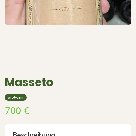
Masseto
#rotwein
700
€
Beschreibung