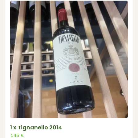
1 x Tignanello 2014
145
€