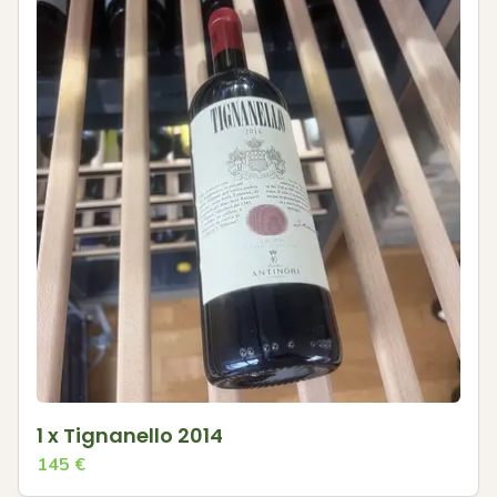
1 x Tignanello 2014
145
€