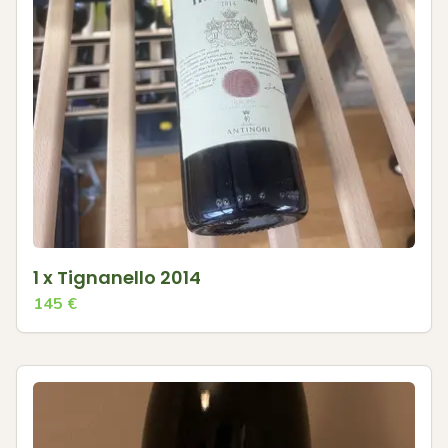
1 x Tignanello 2014
145
€