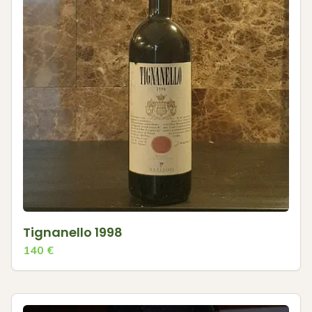
Tignanello 1998
140
€