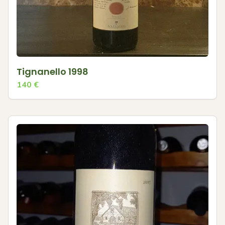
Tignanello 1998
140
€