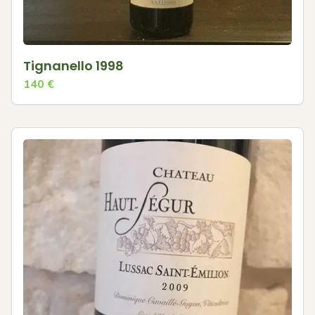
Tignanello 1998
140
€