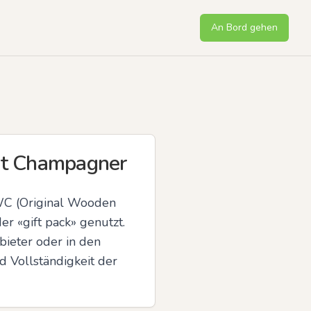
An Bord gehen
it Champagner
WC (Original Wooden 
 «gift pack» genutzt. 
ieter oder in den 
Vollständigkeit der 