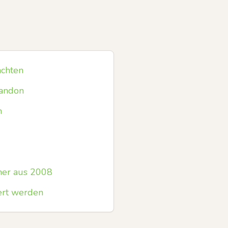
achten
handon
n
ner aus 2008
ert werden