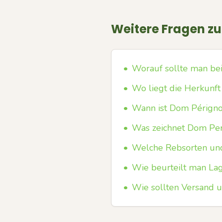
Weitere Fragen z
•
Worauf sollte man be
•
Wo liegt die Herkunf
•
Wann ist Dom Pérignon
•
Was zeichnet Dom Peri
•
Welche Rebsorten un
•
Wie beurteilt man La
•
Wie sollten Versand 