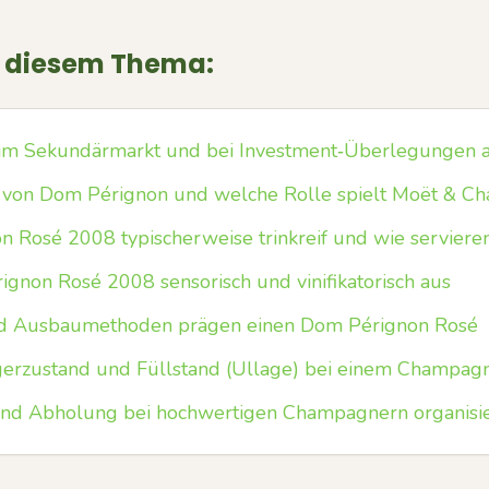
u diesem Thema:
im Sekundärmarkt und bei Investment‑Überlegungen 
t von Dom Pérignon und welche Rolle spielt Moët & C
 Rosé 2008 typischerweise trinkreif und wie serviere
gnon Rosé 2008 sensorisch und vinifikatorisch aus
d Ausbaumethoden prägen einen Dom Pérignon Rosé
gerzustand und Füllstand (Ullage) bei einem Champag
und Abholung bei hochwertigen Champagnern organisi