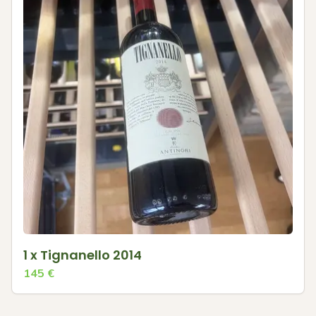
1 x Tignanello 2014
145
€