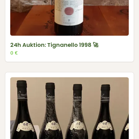
24h Auktion: Tignanello 1998 🚀
0
€