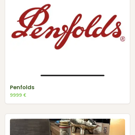
Penfolds
9999
€