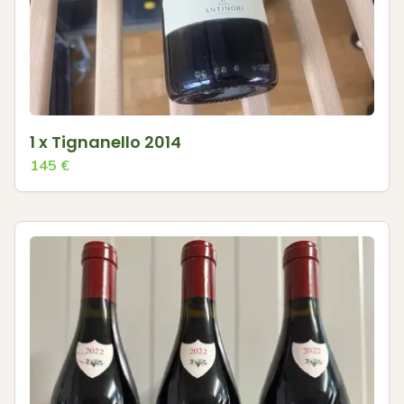
1 x Tignanello 2014
145
€