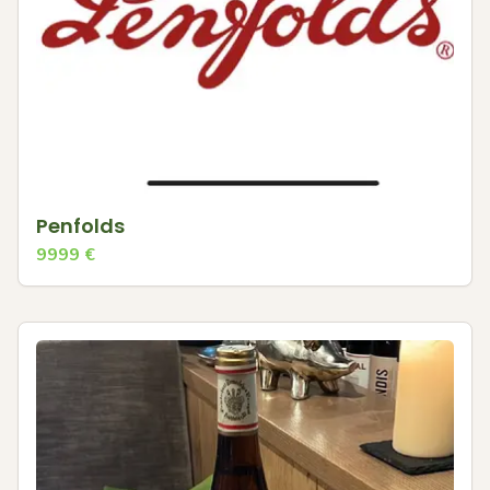
Penfolds
9999
€