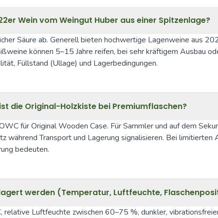
022er Wein vom Weingut Huber aus einer Spitzenlage?
icher Säure ab. Generell bieten hochwertige Lagenweine aus 2022
ßweine können 5–15 Jahre reifen, bei sehr kräftigem Ausbau od
ität, Füllstand (Ullage) und Lagerbedingungen.
t die Original-Holzkiste bei Premiumflaschen?
nd OWC für Original Wooden Case. Für Sammler und auf dem Sekun
utz während Transport und Lagerung signalisieren. Bei limitierte
rung bedeuten.
gelagert werden (Temperatur, Luftfeuchte, Flaschenposi
 relative Luftfeuchte zwischen 60–75 %, dunkler, vibrationsfrei