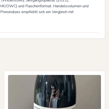
Wildenstein), Jahrgangsqualität (2022), 
 (OHK/OWC) und Flaschenformat. Handelsvolumen und 
eisindizes empfiehlt sich ein Vergleich mit 