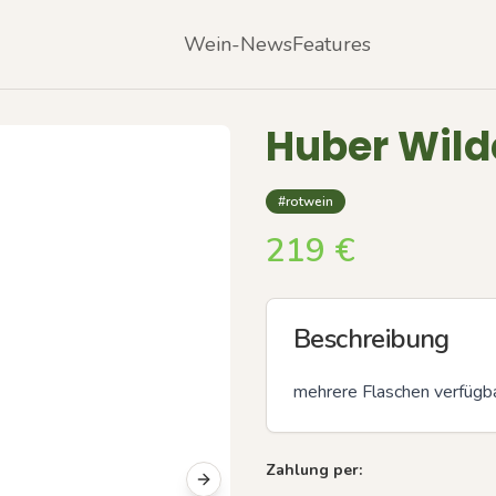
Wein-News
Features
Huber Wild
#rotwein
219
€
Beschreibung
mehrere Flaschen verfügb
Zahlung per:
Next slide
Previous slide