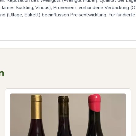
n: Reputation des Weinguts (Weingut Huber), Qualität der Lage (
e, James Suckling, Vinous), Provenienz, vorhandene Verpackung
(Ullage, Etikett) beeinflussen Preisentwicklung. Für fundierte Pr
n