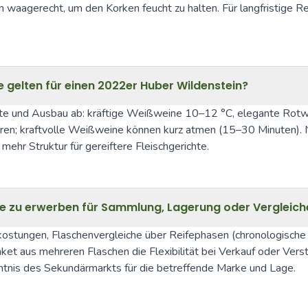
aagerecht, um den Korken feucht zu halten. Für langfristige Reif
gelten für einen 2022er Huber Wildenstein?
e und Ausbau ab: kräftige Weißweine 10–12 °C, elegante Rotwei
en; kraftvolle Weißweine können kurz atmen (15–30 Minuten). Nu
 mehr Struktur für gereiftere Fleischgerichte.
rge zu erwerben für Sammlung, Lagerung oder Vergleich
kostungen, Flaschenvergleiche über Reifephasen (chronologische B
aket aus mehreren Flaschen die Flexibilität bei Verkauf oder Vers
tnis des Sekundärmarkts für die betreffende Marke und Lage.