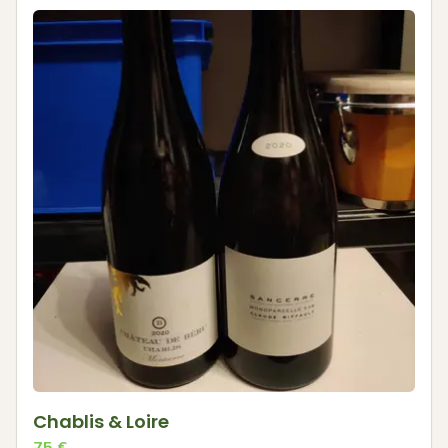
Chablis & Loire
75
€