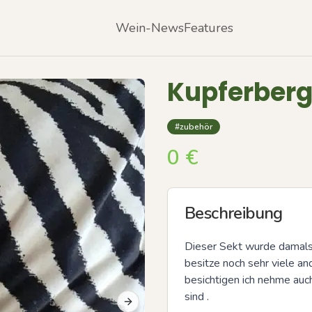
Wein-News
Features
Kupferberg 
#zubehör
0
€
Beschreibung
Dieser Sekt wurde damals 
besitze noch sehr viele a
besichtigen ich nehme auc
sind .

Next slide
Previous slide