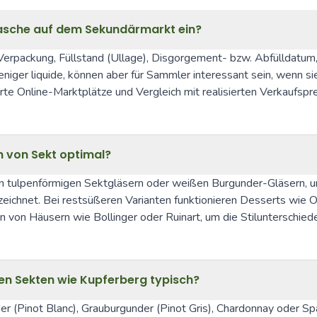
flasche auf dem Sekundärmarkt ein?
erpackung, Füllstand (Ullage), Disgorgement- bzw. Abfülldatum, 
iger liquide, können aber für Sammler interessant sein, wenn s
e Online-Marktplätze und Vergleich mit realisierten Verkaufspre
n von Sekt optimal?
in tulpenförmigen Sektgläsern oder weißen Burgunder-Gläsern, u
ezeichnet. Bei restsüßeren Varianten funktionieren Desserts wie 
von Häusern wie Bollinger oder Ruinart, um die Stilunterschiede
hen Sekten wie Kupferberg typisch?
 (Pinot Blanc), Grauburgunder (Pinot Gris), Chardonnay oder Spät