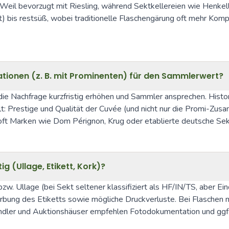
eil bevorzugt mit Riesling, während Sektkellereien wie Henkell
ut) bis restsüß, wobei traditionelle Flaschengärung oft mehr Kompl
tionen (z. B. mit Prominenten) für den Sammlerwert?
e Nachfrage kurzfristig erhöhen und Sammler ansprechen. Histo
gilt: Prestige und Qualität der Cuvée (und nicht nur die Promi-Zu
 Marken wie Dom Pérignon, Krug oder etablierte deutsche Sektk
g (Ullage, Etikett, Kork)?
bzw. Ullage (bei Sekt seltener klassifiziert als HF/IN/TS, aber 
rbung des Etiketts sowie mögliche Druckverluste. Bei Flaschen
ändler und Auktionshäuser empfehlen Fotodokumentation und ggf