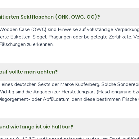
mitierten Sektflaschen (OHK, OWC, OC)?
al Wooden Case (OWC) sind Hinweise auf vollständige Verpackung
e Etiketten, Siegel, Prägungen oder beigelegte Zertifikate. Verg
 Fälschungen zu erkennen.
rauf sollte man achten?
ion eines deutschen Sekts der Marke Kupferberg. Solche Sonderedi
chtig sind die Angaben zur Herstellungsart (Flaschengärung bzw
Disgorgement- oder Abfülldatum, denn diese bestimmen Frische 
 und wie lange ist sie haltbar?