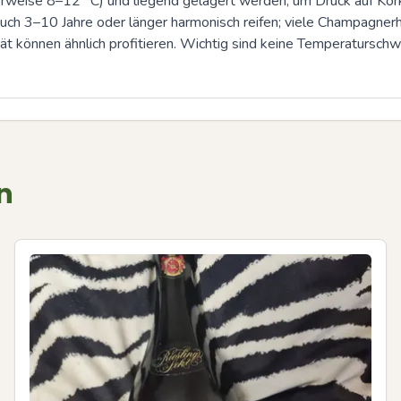
erweise 8–12 °C) und liegend gelagert werden, um Druck auf Kork 
ch 3–10 Jahre oder länger harmonisch reifen; viele Champagnerh
ät können ähnlich profitieren. Wichtig sind keine Temperaturschw
n