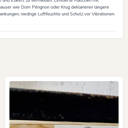
und Etikett zu vermeiden. Limitierte Flaschen mit 
äuser wie Dom Pérignon oder Krug deklarieren längere 
ankungen, niedrige Luftfeuchte und Schutz vor Vibrationen.