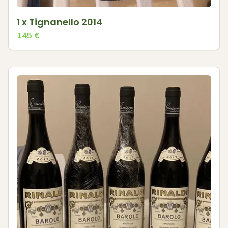
1 x Tignanello 2014
145
€