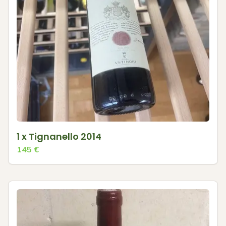
1 x Tignanello 2014
145
€