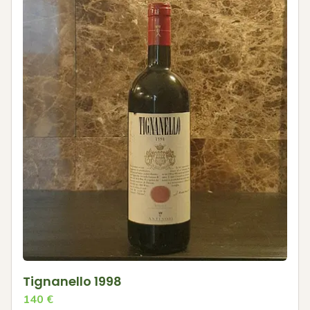
Tignanello 1998
140
€