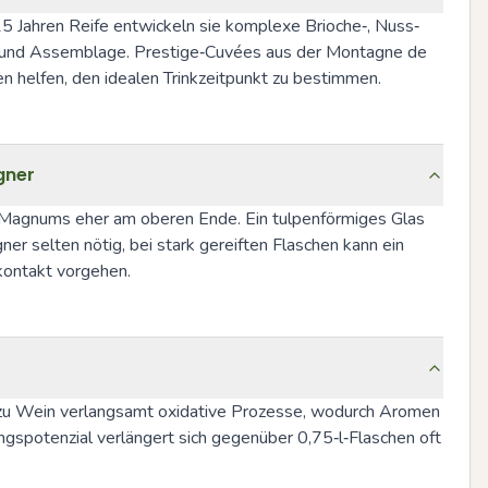
5 Jahren Reife entwickeln sie komplexe Brioche‑, Nuss‑ 
e und Assemblage. Prestige‑Cuvées aus der Montagne de 
 helfen, den idealen Trinkzeitpunkt zu bestimmen.
gner
 Magnums eher am oberen Ende. Ein tulpenförmiges Glas 
 selten nötig, bei stark gereiften Flaschen kann ein 
kontakt vorgehen.
t zu Wein verlangsamt oxidative Prozesse, wodurch Aromen 
ngspotenzial verlängert sich gegenüber 0,75‑l‑Flaschen oft 