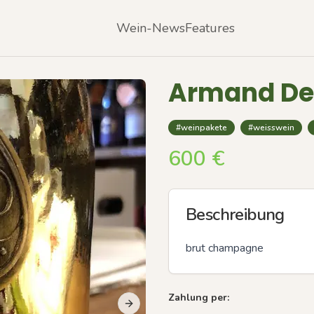
Wein-News
Features
Armand De
#weinpakete
#weisswein
600
€
Beschreibung
brut champagne
Zahlung per:
Next slide
Previous slide