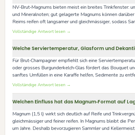
NV‑Brut‑Magnums bieten meist ein breites Trinkfenster: unm
und Mineralnoten; gut gelagerte Magnums können darüber 
Reims reifen oft langsamer und gleichmässiger, sodass Sa
Vollständige Antwort lesen →
Welche Serviertemperatur, Glasform und Dekanti
Für Brut‑Champagner empfiehlt sich eine Serviertemperat
oder grosses Burgunderkelch‑Glas fördert das Bouquet und d
sanftes Umfüllen in eine Karaffe helfen, Sedimente zu ent
Vollständige Antwort lesen →
Welchen Einfluss hat das Magnum‑Format auf La
Magnum (1,5 l) wirkt sich deutlich auf Reife und Trinkver
gleichmässiger und feiner reifen. In Magnums bleibt die Per
um Jahre. Deshalb bevorzugieren Sammler und Kellermeist