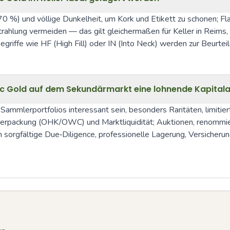
 %) und völlige Dunkelheit, um Kork und Etikett zu schonen; Flas
ahlung vermeiden — das gilt gleichermaßen für Keller in Reims, 
egriffe wie HF (High Fill) oder IN (Into Neck) werden zur Beurte
c Gold auf dem Sekundärmarkt eine lohnende Kapital
n Sammlerportfolios interessant sein, besonders Raritäten, limit
lverpackung (OHK/OWC) und Marktliquidität; Auktionen, renommier
h sorgfältige Due‑Diligence, professionelle Lagerung, Versicher