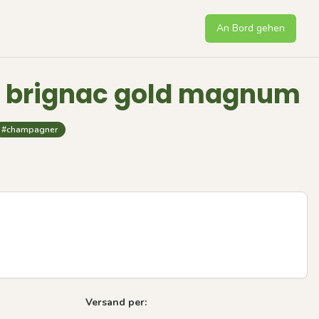
An Bord gehen
 brignac gold magnum
#champagner
Versand per:
Next sli