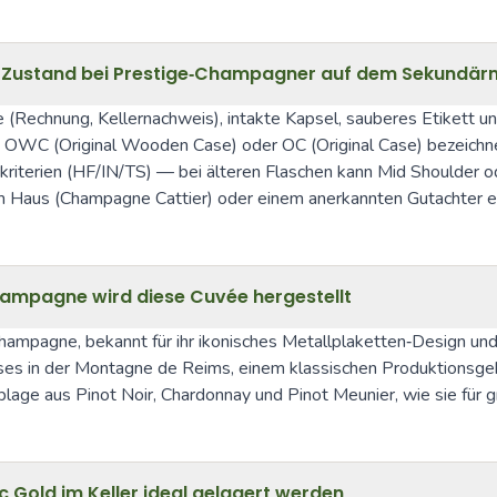
nd Zustand bei Prestige‑Champagner auf dem Sekundär
(Rechnung, Kellernachweis), intakte Kapsel, sauberes Etikett und
, OWC (Original Wooden Case) oder OC (Original Case) bezeichn
dskriterien (HF/IN/TS) — bei älteren Flaschen kann Mid Shoulder
m Haus (Champagne Cattier) oder einem anerkannten Gutachter ei
hampagne wird diese Cuvée hergestellt
hampagne, bekannt für ihr ikonisches Metallplaketten‑Design un
‑Roses in der Montagne de Reims, einem klassischen Produktionsgeb
ge aus Pinot Noir, Chardonnay und Pinot Meunier, wie sie für gr
 Gold im Keller ideal gelagert werden