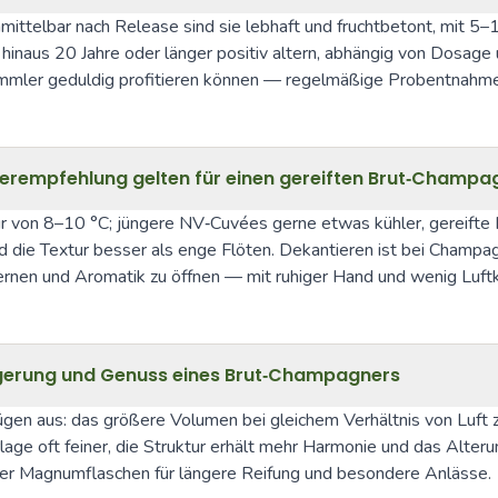
ittelbar nach Release sind sie lebhaft und fruchtbetont, mit 5–1
hinaus 20 Jahre oder länger positiv altern, abhängig von Dosag
mmler geduldig profitieren können — regelmäßige Probentnahmen
erempfehlung gelten für einen gereiften Brut‑Champa
ur von 8–10 °C; jüngere NV‑Cuvées gerne etwas kühler, gereifte
ie Textur besser als enge Flöten. Dekantieren ist bei Champagner
fernen und Aromatik zu öffnen — mit ruhiger Hand und wenig Luft
gerung und Genuss eines Brut‑Champagners
gnügen aus: das größere Volumen bei gleichem Verhältnis von Luf
lage oft feiner, die Struktur erhält mehr Harmonie und das Alteru
er Magnumflaschen für längere Reifung und besondere Anlässe.