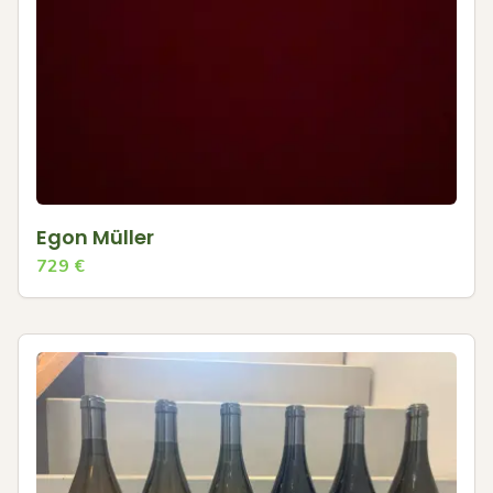
Egon Müller
729
€