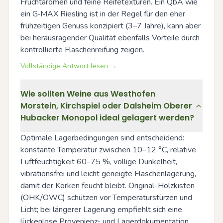
Fruchtaromen und feine Reifetexturen. Ein QbA wie 
ein G‑MAX Riesling ist in der Regel für den eher 
frühzeitigen Genuss konzipiert (3–7 Jahre), kann aber 
bei herausragender Qualität ebenfalls Vorteile durch 
kontrollierte Flaschenreifung zeigen.
Vollständige Antwort lesen →
Wie sollten Weine aus Westhofen
Morstein, Kirchspiel oder Dalsheim Oberer
Hubacker Monopol ideal gelagert werden?
Optimale Lagerbedingungen sind entscheidend: 
konstante Temperatur zwischen 10–12 °C, relative 
Luftfeuchtigkeit 60–75 %, völlige Dunkelheit, 
vibrationsfrei und leicht geneigte Flaschenlagerung, 
damit der Korken feucht bleibt. Original-Holzkisten 
(OHK/OWC) schützen vor Temperaturstürzen und 
Licht; bei längerer Lagerung empfiehlt sich eine 
lückenlose Provenienz- und Lagerdokumentation, 