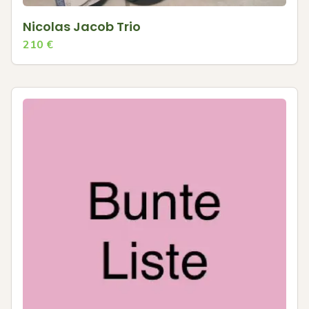
Nicolas Jacob Trio
210
€