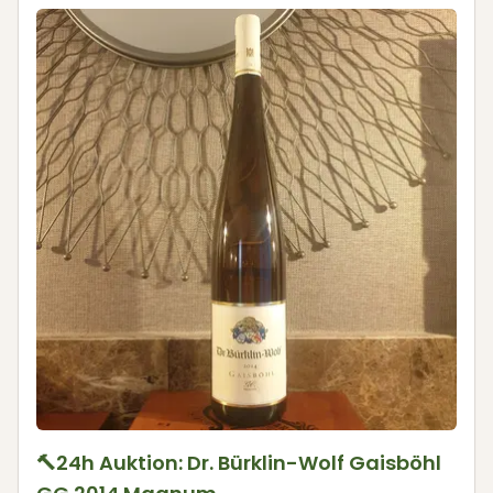
🔨24h Auktion: Dr. Bürklin-Wolf Gaisböhl