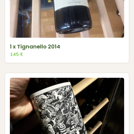
1 x Tignanello 2014
145
€