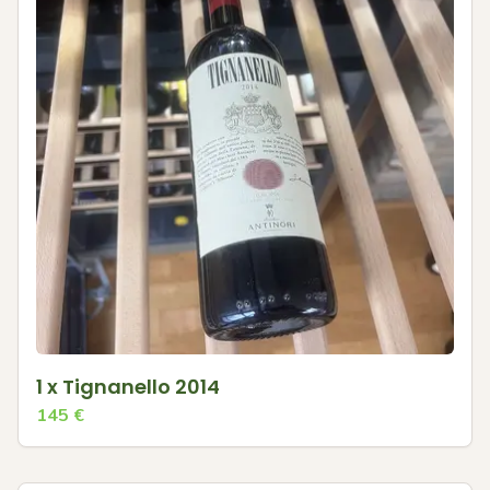
1 x Tignanello 2014
145
€