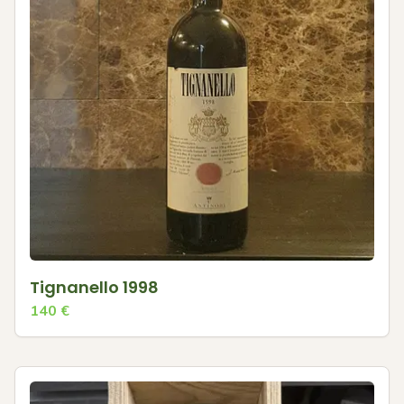
Tignanello 1998
140
€