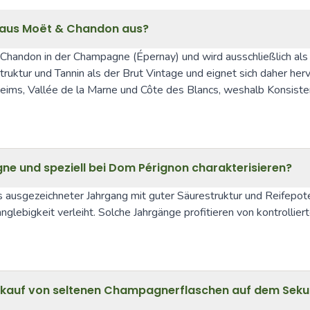
Haus Moët & Chandon aus?
handon in der Champagne (Épernay) und wird ausschließlich als
truktur und Tannin als der Brut Vintage und eignet sich daher her
ims, Vallée de la Marne und Côte des Blancs, weshalb Konsisten
ne und speziell bei Dom Pérignon charakterisieren?
s ausgezeichneter Jahrgang mit guter Säurestruktur und Reifepote
glebigkeit verleiht. Solche Jahrgänge profitieren von kontrollier
erkauf von seltenen Champagnerflaschen auf dem Sek