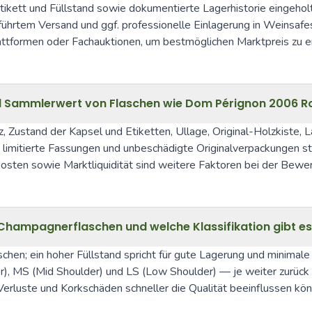
tikett und Füllstand sowie dokumentierte Lagerhistorie eingehol
hrtem Versand und ggf. professionelle Einlagerung in Weinsafes s
attformen oder Fachauktionen, um bestmöglichen Marktpreis zu er
nd Sammlerwert von Flaschen wie Dom Pérignon 2006 R
ustand der Kapsel und Etiketten, Ullage, Original-Holzkiste, Lag
 limitierte Fassungen und unbeschädigte Originalverpackungen ste
osten sowie Marktliquidität sind weitere Faktoren bei der Bewe
n Champagnerflaschen und welche Klassifikation gibt e
chen; ein hoher Füllstand spricht für gute Lagerung und minimale O
), MS (Mid Shoulder) und LS (Low Shoulder) — je weiter zurück di
rluste und Korkschäden schneller die Qualität beeinflussen kön