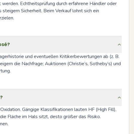
t werden. Echtheitsprüfung durch erfahrene Händler oder 
teigern Sicherheit. Beim Verkauf lohnt sich ein 
zielen.
osé?
erhistorie und eventuellen Kritikerbewertungen ab (z. B. 
igern die Nachfrage; Auktionen (Christie’s, Sotheby’s) und 
rtung.
s?
xidation. Gängige Klassifikationen lauten HF (High Fill), 
e Fläche im Hals sitzt, desto größer das Risiko. 
nen.