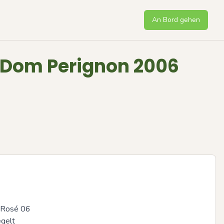
An Bord gehen
 Dom Perignon 2006
Rosé 06

egelt
Next sli