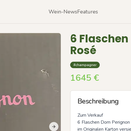
Wein-News
Features
6 Flaschen
Rosé
#champagner
1645
€
Beschreibung
Zum Verkauf 

6 Flaschen Dom Perignon 
im Originalen Karton versi
Next slide
Previous slide