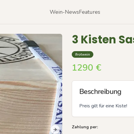
Wein-News
Features
3 Kisten Sa
#rotwein
1290
€
Beschreibung
Preis gilt für eine Kiste!
Zahlung per:
Next slide
Previous slide