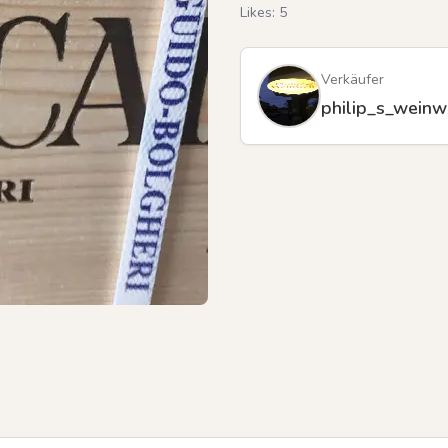
Likes:
5
Verkäufer
philip_s_weinw