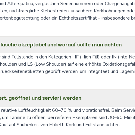
 und Alterspatina, vergleichen Seriennummern oder Chargenangab
ten, nachtraegliche Klebestreifen, unsaubere Korkbohrungen ode
ertenbegutachtung oder ein Echtheitszertifikat – insbesondere b
r-Flasche akzeptabel und worauf sollte man achten
nd Füllstände in den Kategorien HF (High Fill) oder IN (Into Neck
houlder) und LS (Low Shoulder) auf eine erhöhte Oxidationsgefa
ueckseitenetiketten geprüft werden, um Integritaet und Lagerhis
gert, geöffnet und serviert werden
 relative Luftfeuchtigkeit 60–70 % und vibrationsfrei. Beim Serv
n, um Tannine zu öffnen; bei reiferen Exemplaren sind 30–60 Mi
uf auf Sauberkeit von Etikett, Kork und Füllstand achten.