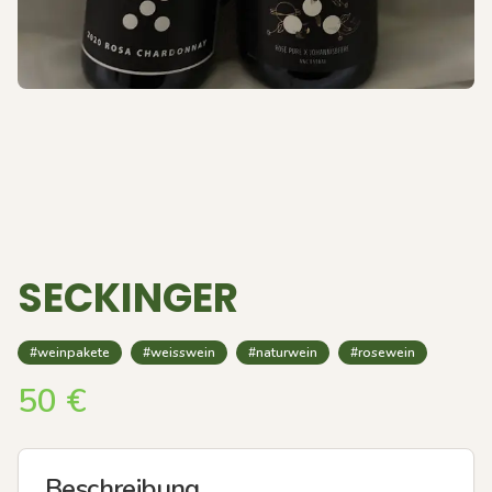
SECKINGER
#weinpakete
#weisswein
#naturwein
#rosewein
50
€
Beschreibung