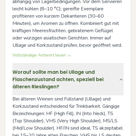
abhängig von Lagerbedingungen. Vor dem Servieren 
leicht kühlen (8–10 °C); gereifte Exemplare 
profitieren von kurzem Dekantieren (30–60 
Minuten), um Aromen zu öffnen. Kombiniert gut mit 
kräftigen Meeresfrüchten, gebratenem Geflügel 
oder würzigen asiatischen Gerichten. Immer auf 
Ullage und Korkzustand prüfen, bevor geöffnet wird.
Vollständige Antwort lesen →
Worauf sollte man bei Ullage und
Flaschenzustand achten, speziell bei
älteren Rieslingen?
Bei älteren Weinen sind Füllstand (Ullage) und 
Korkzustand entscheidend für Trinkbarkeit. Gängige 
Bezeichnungen: HF (High Fill), IN (Into Neck), TS 
(Top Shoulder), VHS (Very High Shoulder), MS/LS 
(Mid/Low Shoulder). HF/IN sind ideal, TS akzeptabel 
bei 15–20 Jahre alten Flaschen. VHS bis LS deuten 