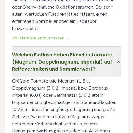
Sie auf Geruchsnoten von Reifung, leichte Trübung 
oder Sherry-ähnliche Oxidationsaromen. Bei sehr 
alten, wertvollen Flaschen ist es ratsam, einen 
erfahrenen Sommelier oder ein Fachlabor 
hinzuzuziehen.
Vollständige Antwort lesen →
Welchen Einfluss haben Flaschenformate
(Magnum, Doppelmagnum, Imperial) auf
Reifeverhalten und Sammlerwert?
Größere Formate wie Magnum (1,5 l), 
Doppelmagnum (3,0 l), Imperial bzw. Bordeaux-
Imperial (6,0 l) oder Salmanazar (9,0 l) altern 
langsamer und gleichmäßiger als Standardflaschen 
(0,75 l) – ideal für langfristige Lagerung und große 
Anlässe. Sammler schätzen Magnums wegen 
seltenerer Verfügbarkeit und oft besserer 
Reifungsentwicklung; sie erzielen auf Auktionen 