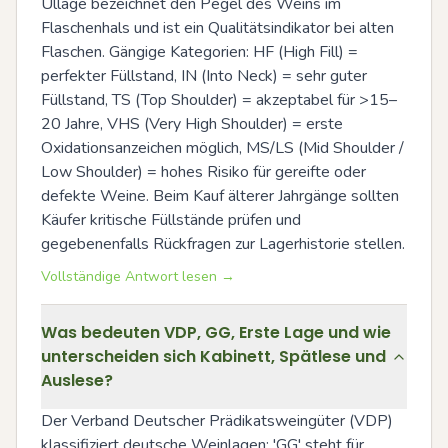
Ullage bezeichnet den Pegel des Weins im 
Flaschenhals und ist ein Qualitätsindikator bei alten 
Flaschen. Gängige Kategorien: HF (High Fill) = 
perfekter Füllstand, IN (Into Neck) = sehr guter 
Füllstand, TS (Top Shoulder) = akzeptabel für >15–
20 Jahre, VHS (Very High Shoulder) = erste 
Oxidationsanzeichen möglich, MS/LS (Mid Shoulder / 
Low Shoulder) = hohes Risiko für gereifte oder 
defekte Weine. Beim Kauf älterer Jahrgänge sollten 
Käufer kritische Füllstände prüfen und 
gegebenenfalls Rückfragen zur Lagerhistorie stellen.
Vollständige Antwort lesen →
Was bedeuten VDP, GG, Erste Lage und wie
unterscheiden sich Kabinett, Spätlese und
Auslese?
Der Verband Deutscher Prädikatsweingüter (VDP) 
klassifiziert deutsche Weinlagen; 'GG' steht für 