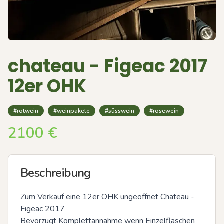
chateau - Figeac 2017
12er OHK
#rotwein
#weinpakete
#süsswein
#rosewein
2100
€
Beschreibung
Zum Verkauf eine 12er OHK ungeöffnet Chateau -
Figeac 2017

Bevorzugt Komplettannahme wenn Einzelflaschen 