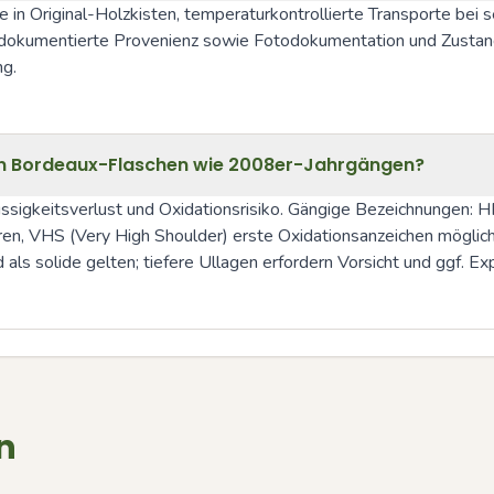
e in Original-Holzkisten, temperaturkontrollierte Transporte bei 
, dokumentierte Provenienz sowie Fotodokumentation und Zustands
ng.
teren Bordeaux-Flaschen wie 2008er-Jahrgängen?
igkeitsverlust und Oxidationsrisiko. Gängige Bezeichnungen: HF (H
ren, VHS (Very High Shoulder) erste Oxidationsanzeichen möglich
 als solide gelten; tiefere Ullagen erfordern Vorsicht und ggf. 
n