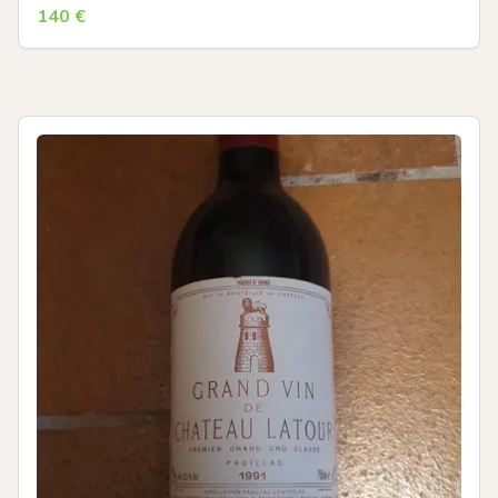
140
€