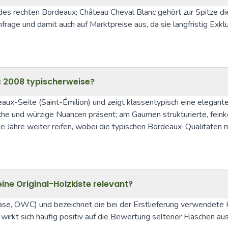
des rechten Bordeaux; Château Cheval Blanc gehört zur Spitze di
chfrage und damit auch auf Marktpreise aus, da sie langfristig Exk
c 2008 typischerweise?
x-Seite (Saint-Émilion) und zeigt klassentypisch eine elegante
sche und würzige Nuancen präsent; am Gaumen strukturierte, fein
iele Jahre weiter reifen, wobei die typischen Bordeaux-Qualitäte
ne Original-Holzkiste relevant?
se, OWC) und bezeichnet die bei der Erstlieferung verwendete Hol
wirkt sich häufig positiv auf die Bewertung seltener Flaschen aus