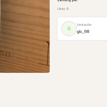
Zahlung per:
Likes:
6
Previous slide
Verkäufer
G
gb_98