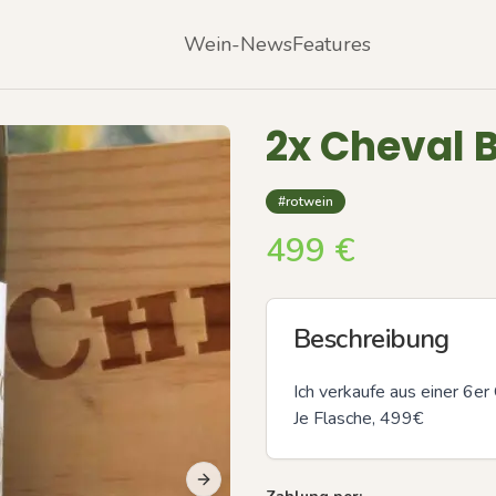
Wein-News
Features
2x Cheval 
#rotwein
499
€
Beschreibung
Ich verkaufe aus einer 6e
Je Flasche, 499€
Next slide