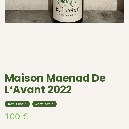
Maison Maenad De
L‘Avant 2022
#weisswein
#naturwein
100
€