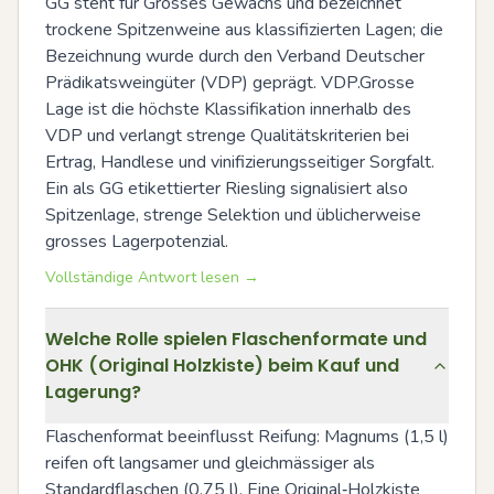
GG steht für Grosses Gewächs und bezeichnet 
trockene Spitzenweine aus klassifizierten Lagen; die 
Bezeichnung wurde durch den Verband Deutscher 
Prädikatsweingüter (VDP) geprägt. VDP.Grosse 
Lage ist die höchste Klassifikation innerhalb des 
VDP und verlangt strenge Qualitätskriterien bei 
Ertrag, Handlese und vinifizierungsseitiger Sorgfalt. 
Ein als GG etikettierter Riesling signalisiert also 
Spitzenlage, strenge Selektion und üblicherweise 
grosses Lagerpotenzial.
Vollständige Antwort lesen →
Welche Rolle spielen Flaschenformate und
OHK (Original Holzkiste) beim Kauf und
Lagerung?
Flaschenformat beeinflusst Reifung: Magnums (1,5 l) 
reifen oft langsamer und gleichmässiger als 
Standardflaschen (0,75 l). Eine Original‑Holzkiste 