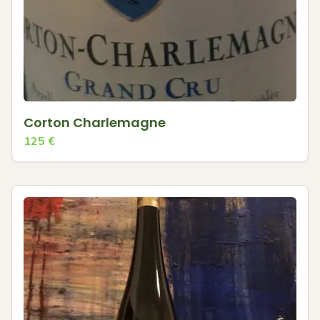
Corton Charlemagne
125
€