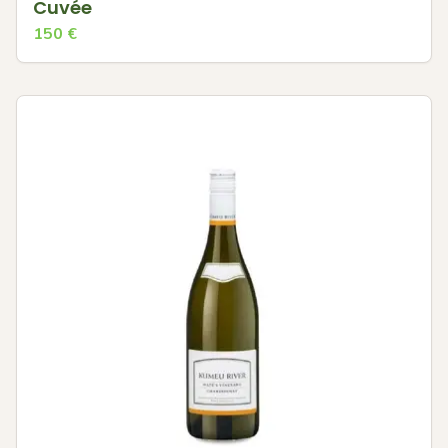
Cuvée
150
€