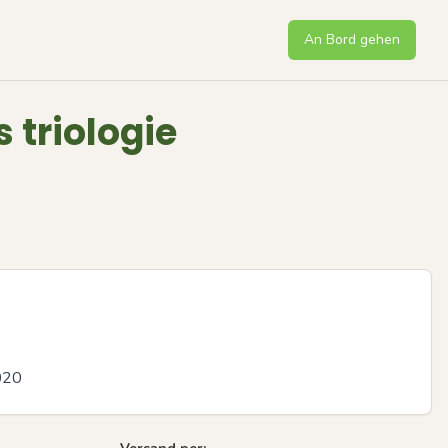
An Bord gehen
triologie
020
Next sli