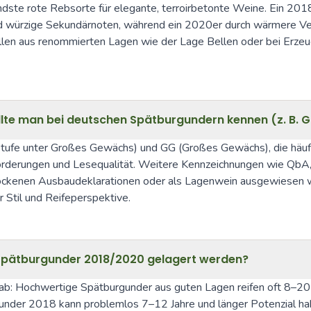
ste rote Rebsorte für elegante, terroirbetonte Weine. Ein 2018er 
nd würzige Sekundärnoten, während ein 2020er durch wärmere Veg
arzellen aus renommierten Lagen wie der Lage Bellen oder bei Er
llte man bei deutschen Spätburgundern kennen (z. B. G
 (Stufe unter Großes Gewächs) und GG (Großes Gewächs), die häu
rderungen und Lesequalität. Weitere Kennzeichnungen wie QbA, 
 trockenen Ausbaudeklarationen oder als Lagenwein ausgewiesen w
 Stil und Reifeperspektive.
r Spätburgunder 2018/2020 gelagert werden?
b: Hochwertige Spätburgunder aus guten Lagen reifen oft 8–20 Ja
gunder 2018 kann problemlos 7–12 Jahre und länger Potenzial ha