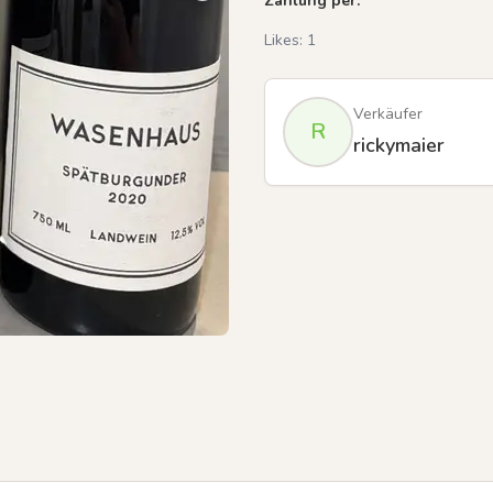
Zahlung per:
Likes:
1
Verkäufer
R
rickymaier