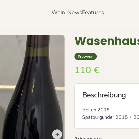
Wein-News
Features
Wasenhaus 
#rotwein
110
€
Beschreibung
Bellen 2019

Spätburgunder 2018 + 2
Next slide
Previous slide