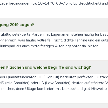
 Lagerbedingungen (ca. 10–14 °C, 60–75 % Luftfeuchtigkeit) und e
gang 2019 sagen?
rgfältig selektierte Partien hin; Lagenamen stehen häufig für be
reich, was häufig vollreife Frucht, dichte Tannine und ein gutes
inkspaß als auch mittelfristiges Alterungspotenzial bieten.
ren Flaschen und welche Begriffe sind wichtig?
ler Qualitätsindikator: HF (High Fill) bedeutet perfekter Füllstan
 (Mid Shoulder) oder LS (Low Shoulder) deuten auf stärkere Ver
achen, denn Ullage kombiniert mit Korkzustand gibt Hinweise a