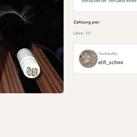
Versicherter Versand inne
Zahlung per:
Previous slide
Likes:
10
Verkäufer
elfi_schmi