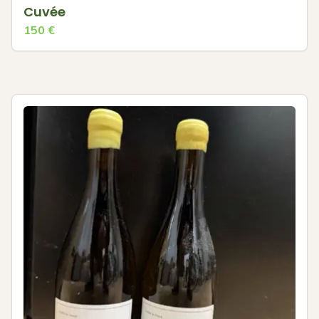
Cuvée
150
€