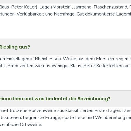
-Peter Keller), Lage (Morstein), Jahrgang, Flaschenzustand, Fü
ungen, Verfügbarkeit und Nachfrage. Gut dokumentierte Lagerhist
Riesling aus?
Einzellagen in Rheinhessen. Weine aus dem Morstein zeigen oft e
eiht. Produzenten wie das Weingut Klaus-Peter Keller keltern aus 
 einordnen und was bedeutet die Bezeichnung?
net trockene Spitzenweine aus klassifizierten Erste-Lagen. Di
skriterien: begrenzte Erträge, späte Lese und Weinbereitung mit
s einfache Ortsweine.