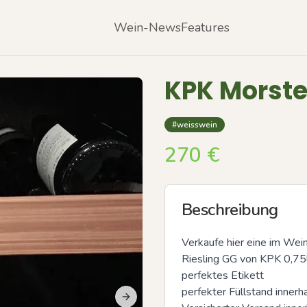
Wein-News
Features
KPK Morste
#weisswein
270
€
Beschreibung
Verkaufe hier eine im Wei
Riesling GG von KPK 0,75l.
perfektes Etikett

perfekter Füllstand innerh
Next slide