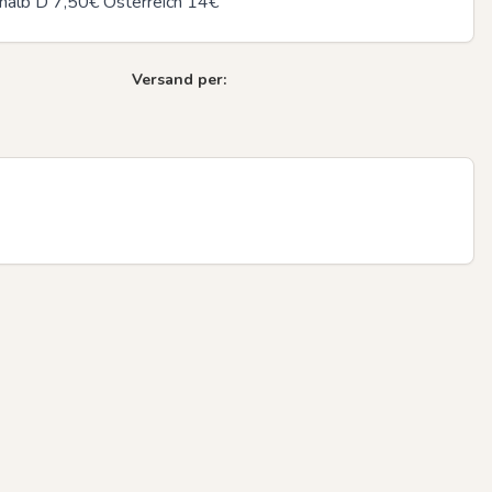
rhalb D 7,50€ Österreich 14€
Versand per:
Next sli