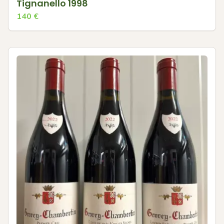
Tignanello 1998
140
€