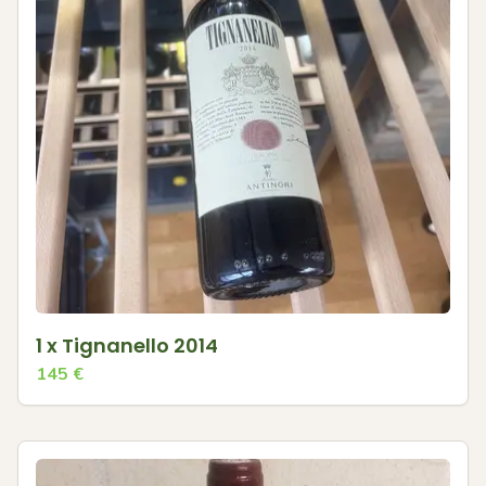
1 x Tignanello 2014
145
€